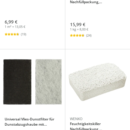
Nachfüllpackung,
Aktivkohlefilter, 2 Stück
Raumentfeuchter 2 kg
6,99 €
15,99 €
1 m² = 13,05 €
1 kg = 8,00 €
(19)
(24)
WENKO
Universal Vlies-Dunstfilter für
Feuchtigkeitskiller
Dunstabzugshaube mit
Nachfüllpackung,
Aktivkohlefilter, 1 Stück