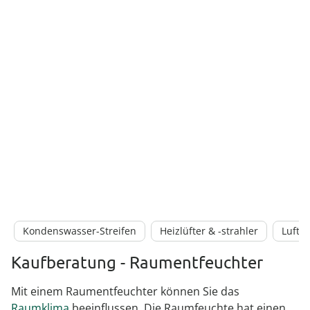
Kondenswasser-Streifen
Heizlüfter & -strahler
Luftre
Kaufberatung - Raumentfeuchter
Mit einem Raumentfeuchter können Sie das
Raumklima
beeinflussen. Die Raumfeuchte hat einen