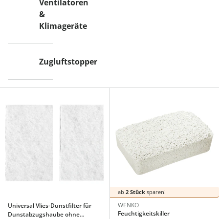
Ventilatoren
&
Klimageräte
Zugluftstopper
ab
2 Stück
sparen!
WENKO
Universal Vlies-Dunstfilter für
Feuchtigkeitskiller
Dunstabzugshaube ohne