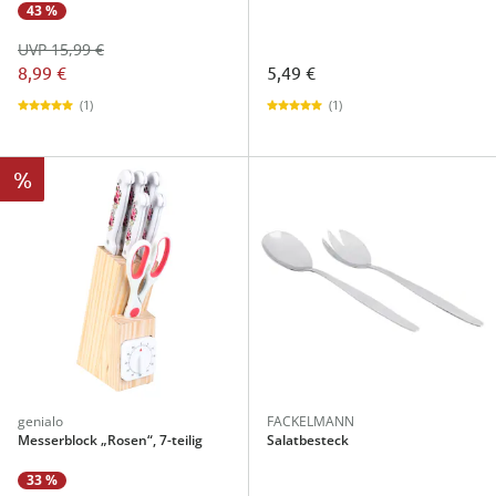
43 %
UVP 15,99 €
8,99 €
5,49 €
(1)
(1)
%
genialo
FACKELMANN
Messerblock „Rosen“, 7-teilig
Salatbesteck
33 %