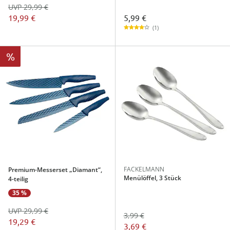
UVP 29,99 €
5,99 €
19,99 €
(1)
%
FACKELMANN
Premium-Messerset „Diamant“,
Menülöffel, 3 Stück
4-teilig
35 %
UVP 29,99 €
3,99 €
19,29 €
3,69 €