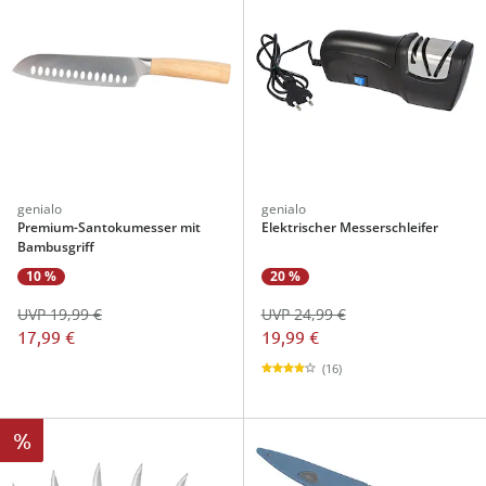
genialo
genialo
Premium-Santokumesser mit
Elektrischer Messerschleifer
Bambusgriff
10 %
20 %
UVP 19,99 €
UVP 24,99 €
17,99 €
19,99 €
(16)
%