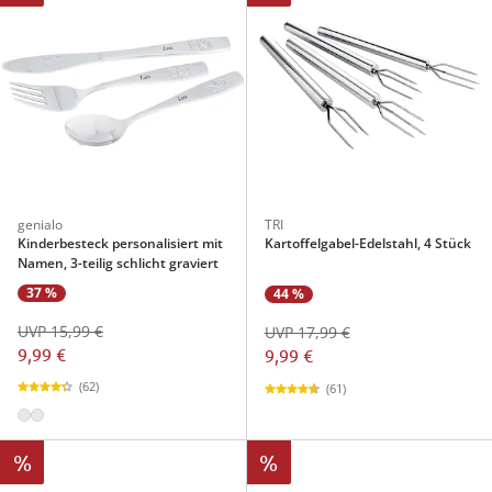
genialo
TRI
Kinderbesteck personalisiert mit
Kartoffelgabel-Edelstahl, 4 Stück
Namen, 3-teilig schlicht graviert
37 %
44 %
UVP 15,99 €
UVP 17,99 €
9,99 €
9,99 €
(62)
(61)
%
%