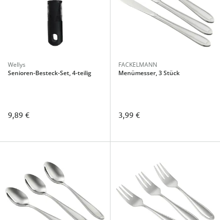
Wellys
FACKELMANN
Senioren-Besteck-Set, 4-teilig
Menümesser, 3 Stück
9,89 €
3,99 €