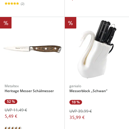
(2)
%
%
Metaltex
genialo
Heritage Messer Schälmesser
Messerblock „Schwan“
52 %
10 %
UVP 11,49 €
UVP 39,99 €
5,49 €
35,99 €