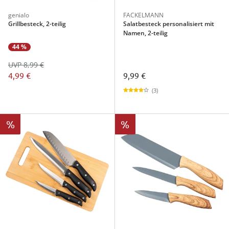
genialo
FACKELMANN
Grillbesteck, 2-teilig
Salatbesteck personalisiert mit
Namen, 2-teilig
44 %
UVP 8,99 €
4,99 €
9,99 €
(3)
%
%