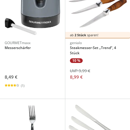
ab
2 Stück
sparen!
GOURMETmaxx
genialo
Messerschärfer
Steakmesser-Set „Trend“, 4
Stück
10 %
UVP 9,99 €
8,49 €
8,99 €
(1)