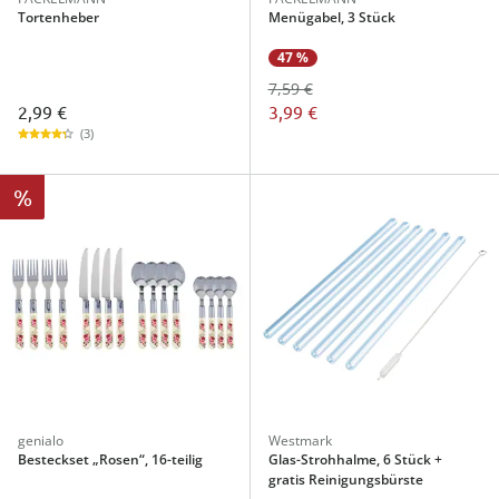
Tortenheber
Menügabel, 3 Stück
47 %
7,59 €
2,99 €
3,99 €
(3)
%
genialo
Westmark
Besteckset „Rosen“, 16-teilig
Glas-Strohhalme, 6 Stück +
gratis Reinigungsbürste