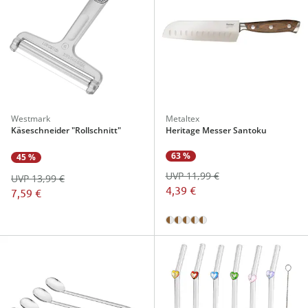
Westmark
Metaltex
Käseschneider "Rollschnitt"
Heritage Messer Santoku
63 %
45 %
UVP 11,99 €
UVP 13,99 €
4,39 €
7,59 €