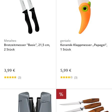
Metaltex
genialo
Brotzeitmesser "Basic", 21,5 cm,
Keramik-Klappmesser „Papagei“,
2 Stück
1 Stück
3,99 €
5,99 €
(3)
(3)
%