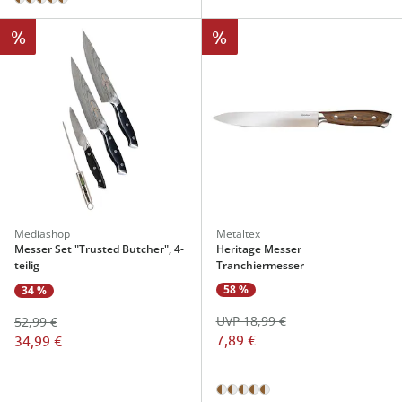
%
%
Mediashop
Metaltex
Messer Set "Trusted Butcher", 4-
Heritage Messer
teilig
Tranchiermesser
58 %
34 %
UVP 18,99 €
52,99 €
7,89 €
34,99 €