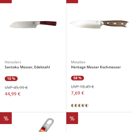
Hensslers
Metaltex
Santoku Messer, Edelstahl
Heritage Messer Kochmesser
58 %
10 %
UVP 18,49 €
UVP 49,99 €
7,69 €
44,99 €
%
%