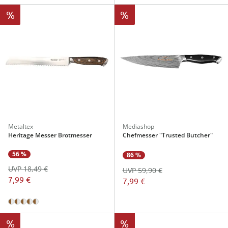
%
%
Metaltex
Mediashop
Heritage Messer Brotmesser
Chefmesser "Trusted Butcher"
56 %
86 %
UVP 18,49 €
UVP 59,90 €
7,99 €
7,99 €
%
%