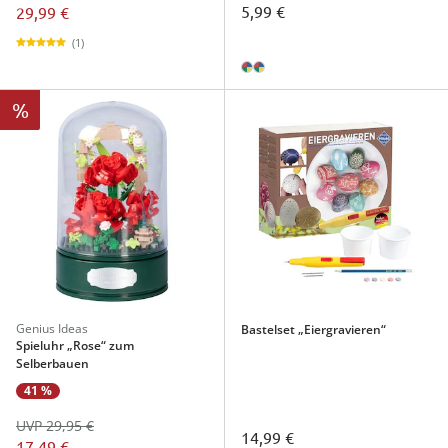
5,99 €
29,99 €
(1)
%
Genius Ideas
Bastelset „Eiergravieren“
Spieluhr „Rose“ zum
Selberbauen
41 %
UVP 29,95 €
14,99 €
17,49 €