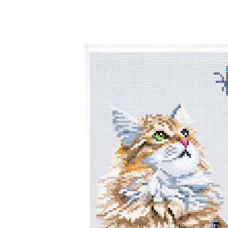
29,99 €
inkl. MwSt. und zzgl.
Versandkosten
In den Warenkorb
Sofort lieferbar - in 2-3 Werktagen bei Ihnen
Ein „echter“ Deko-Diamant!
ein Bild aus zahllosen funkelnden
Steinchen
Setzen Sie die funkelnden Steinchen zu einem lebendig
wirkenden Kätzchen-Motiv in 3D-Optik zusammen. Die
brillanten Lichteffekte lassen dabei jede Wand
erstrahlen! Mit Arbeitsanleitung, Stift, Basteltablett und
extra Tütchen für die Steine. Ab 6 Jahren.