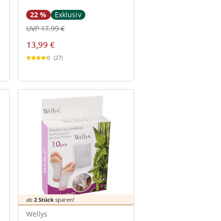
22 %
Exklusiv
UVP 17,99 €
13,99 €
(27)
ab
2 Stück
sparen!
Wellys