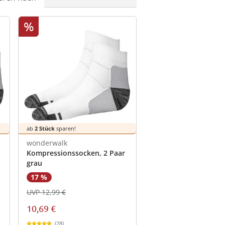
%
ab
2 Stück
sparen!
wonderwalk
Kompressionssocken, 2 Paar
grau
17 %
UVP 12,99 €
10,69 €
(28)