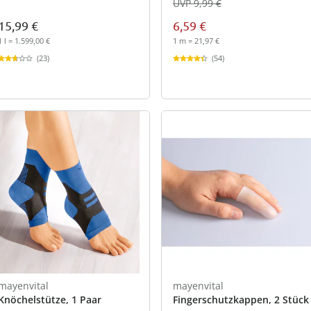
UVP 9,99 €
15,99 €
6,59 €
1 l = 1.599,00 €
1 m = 21,97 €
(23)
(54)
mayenvital
mayenvital
Knöchelstütze, 1 Paar
Fingerschutzkappen, 2 Stück