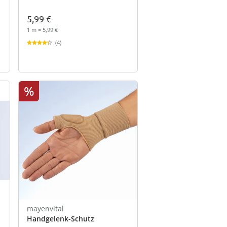
5,99 €
1 m = 5,99 €
(4)
%
mayenvital
Handgelenk-Schutz