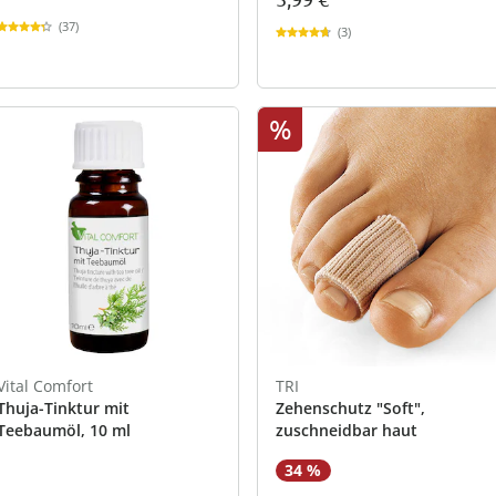
(37)
(3)
%
Vital Comfort
TRI
Thuja-Tinktur mit
Zehenschutz "Soft",
Teebaumöl, 10 ml
zuschneidbar haut
34 %