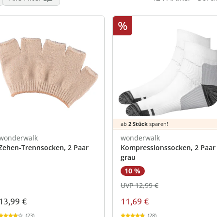
%
ab
2 Stück
sparen!
wonderwalk
wonderwalk
Zehen-Trennsocken, 2 Paar
Kompressionssocken, 2 Paar
grau
10 %
UVP 12,99 €
13,99 €
11,69 €
(23)
(28)