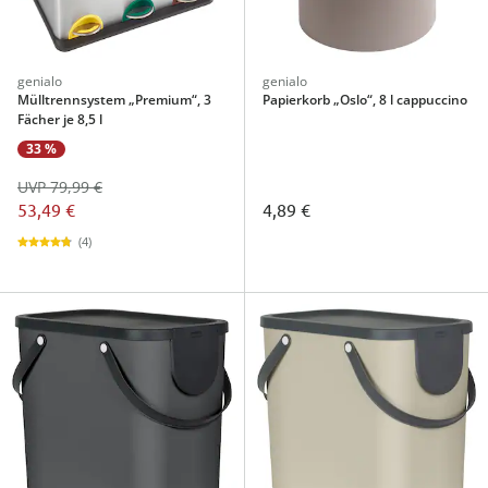
genialo
genialo
Mülltrennsystem „Premium“, 3
Papierkorb „Oslo“, 8 l cappuccino
Fächer je 8,5 l
33 %
UVP 79,99 €
53,49 €
4,89 €
(4)