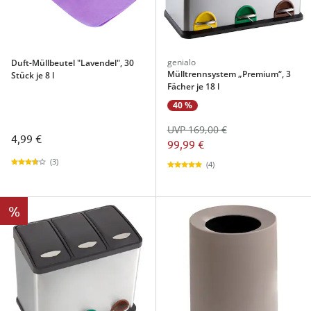
genialo
Duft-Müllbeutel "Lavendel", 30
Mülltrennsystem „Premium“, 3
Stück je 8 l
Fächer je 18 l
40 %
UVP 169,00 €
4,99 €
99,99 €
(3)
(4)
%