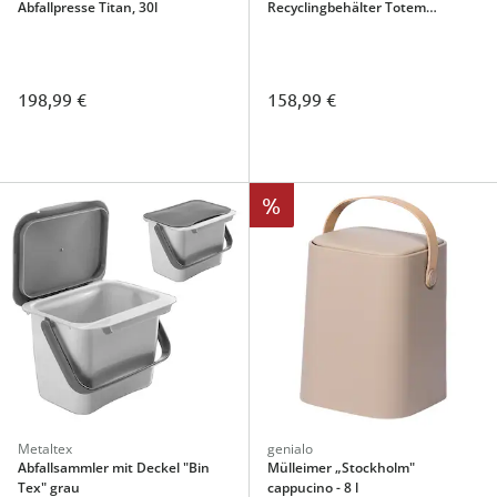
Abfallpresse Titan, 30l
Recyclingbehälter Totem
Compact
198,99 €
158,99 €
%
Metaltex
genialo
Abfallsammler mit Deckel "Bin
Mülleimer „Stockholm"
Tex" grau
cappucino - 8 l