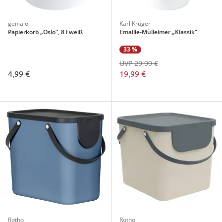
genialo
Karl Krüger
Papierkorb „Oslo“, 8 l weiß
Emaille-Mülleimer „Klassik“
33 %
UVP 29,99 €
4,99 €
19,99 €
Rotho
Rotho