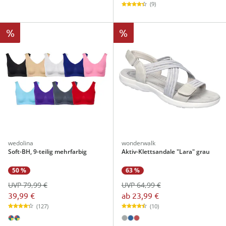
(9)
%
%
wedolina
wonderwalk
Soft-BH, 9-teilig mehrfarbig
Aktiv-Klettsandale "Lara" grau
50 %
63 %
UVP 79,99 €
UVP 64,99 €
39,99 €
ab
23,99 €
(127)
(10)