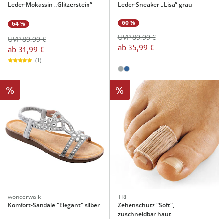
Leder-Mokassin „Glitzerstein“
Leder-Sneaker „Lisa“ grau
60 %
64 %
UVP 89,99 €
UVP 89,99 €
ab
35,99 €
ab
31,99 €
(1)
%
%
wonderwalk
TRI
Komfort-Sandale "Elegant" silber
Zehenschutz "Soft",
zuschneidbar haut