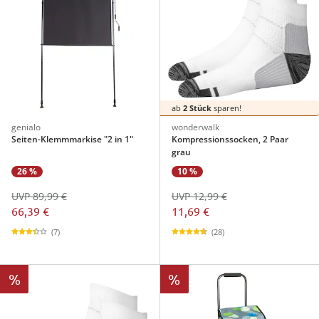
ab
2 Stück
sparen!
genialo
wonderwalk
Seiten-Klemmmarkise "2 in 1"
Kompressionssocken, 2 Paar
grau
26 %
10 %
UVP 89,99 €
UVP 12,99 €
66,39 €
11,69 €
(7)
(28)
%
%