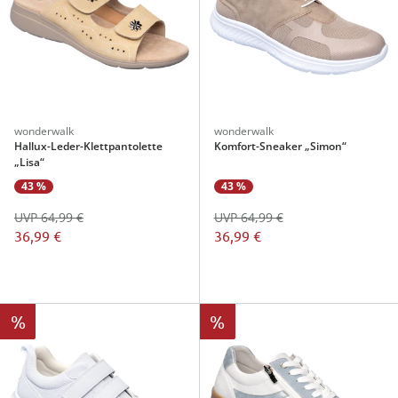
wonderwalk
wonderwalk
Hallux-Leder-Klettpantolette
Komfort-Sneaker „Simon“
„Lisa“
43 %
43 %
UVP 64,99 €
UVP 64,99 €
36,99 €
36,99 €
%
%