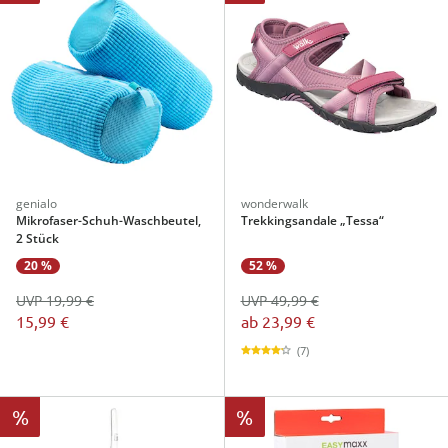
genialo
wonderwalk
Mikrofaser-Schuh-Waschbeutel,
Trekkingsandale „Tessa“
2 Stück
20 %
52 %
UVP 19,99 €
UVP 49,99 €
15,99 €
ab
23,99 €
(7)
%
%