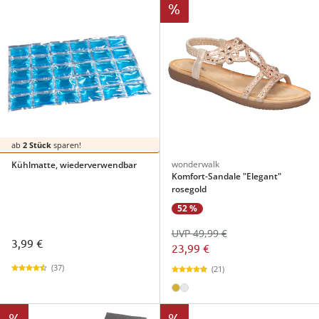
%
ab
2 Stück
sparen!
wonderwalk
Kühlmatte, wiederverwendbar
Komfort-Sandale "Elegant"
rosegold
52 %
UVP 49,99 €
3,99 €
23,99 €
(37)
(21)
%
%