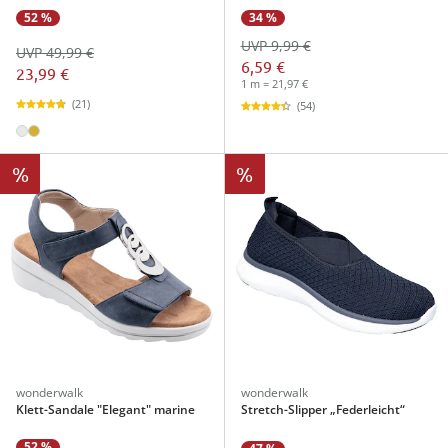
52 %
34 %
UVP 9,99 €
UVP 49,99 €
6,59 €
23,99 €
1 m = 21,97 €
(21)
(54)
%
%
wonderwalk
wonderwalk
Klett-Sandale "Elegant" marine
Stretch-Slipper „Federleicht“
52 %