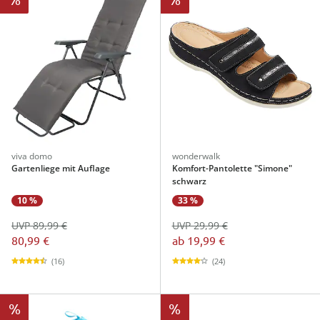
viva domo
wonderwalk
Gartenliege mit Auflage
Komfort-Pantolette "Simone"
schwarz
10 %
33 %
UVP 89,99 €
UVP 29,99 €
80,99 €
ab
19,99 €
(16)
(24)
%
%