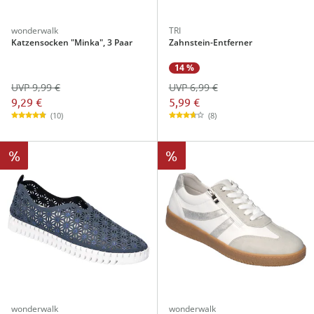
wonderwalk
TRI
Katzensocken "Minka", 3 Paar
Zahnstein-Entferner
14 %
UVP 9,99 €
UVP 6,99 €
9,29 €
5,99 €
(10)
(8)
%
%
wonderwalk
wonderwalk