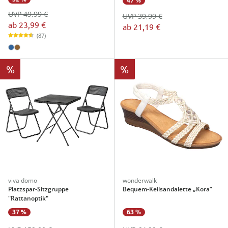
47 %
UVP 49,99 €
UVP 39,99 €
ab
23,99 €
ab
21,19 €
(87)
%
%
viva domo
wonderwalk
Platzspar-Sitzgruppe
Bequem-Keilsandalette „Kora“
"Rattanoptik"
37 %
63 %