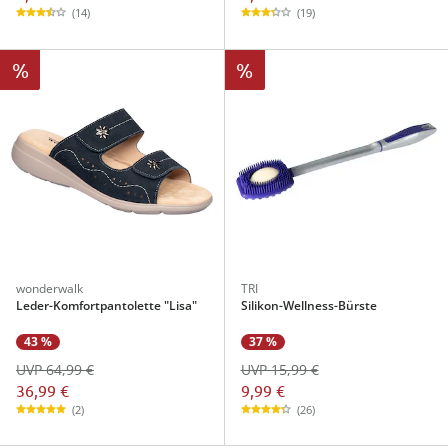
(14)
(19)
%
%
wonderwalk
TRI
Leder-Komfortpantolette "Lisa"
Silikon-Wellness-Bürste
43 %
37 %
UVP 64,99 €
UVP 15,99 €
36,99 €
9,99 €
(2)
(26)