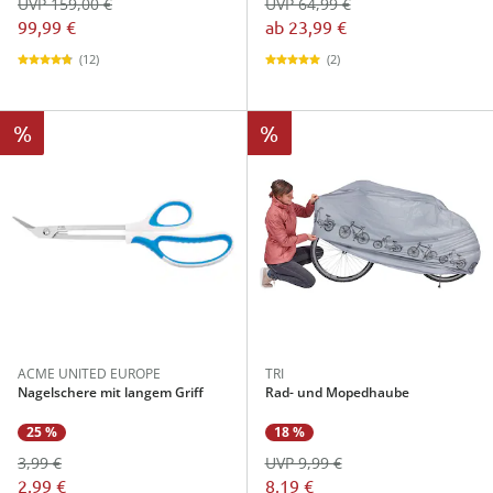
UVP 159,00 €
UVP 64,99 €
99,99 €
ab
23,99 €
(12)
(2)
%
%
ACME UNITED EUROPE
TRI
Nagelschere mit langem Griff
Rad- und Mopedhaube
25 %
18 %
3,99 €
UVP 9,99 €
2,99 €
8,19 €