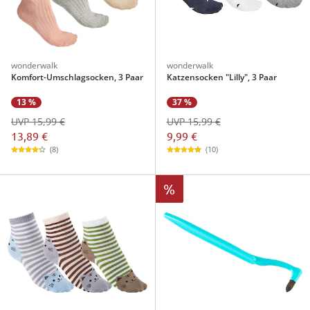
wonderwalk
wonderwalk
Komfort-Umschlagsocken, 3 Paar
Katzensocken "Lilly", 3 Paar
13 %
37 %
UVP 15,99 €
UVP 15,99 €
13,89 €
9,99 €
(8)
(10)
%