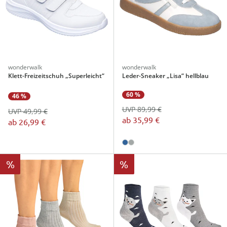
wonderwalk
wonderwalk
Klett-Freizeitschuh „Superleicht“
Leder-Sneaker „Lisa“ hellblau
60 %
46 %
UVP 89,99 €
UVP 49,99 €
ab
35,99 €
ab
26,99 €
%
%