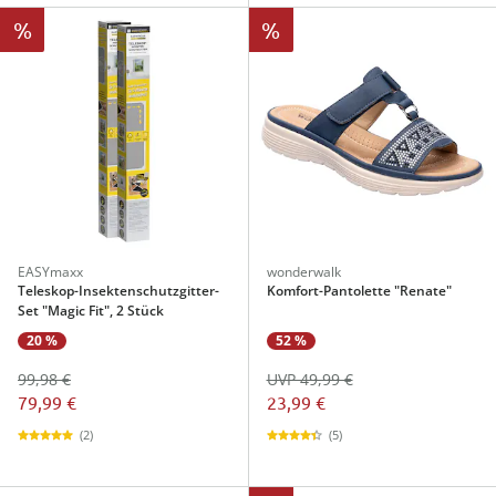
%
%
EASYmaxx
wonderwalk
Teleskop-Insektenschutzgitter-
Komfort-Pantolette "Renate"
Set "Magic Fit", 2 Stück
20 %
52 %
99,98 €
UVP 49,99 €
79,99 €
23,99 €
(2)
(5)