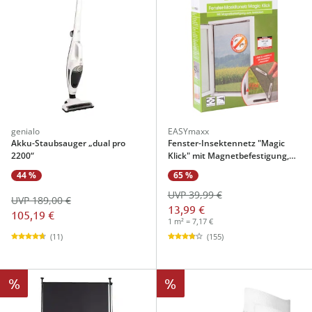
genialo
EASYmaxx
Akku-Staubsauger „dual pro
Fenster-Insektennetz "Magic
2200“
Klick" mit Magnetbefestigung,
150x130 cm, zuschneidbar
44 %
65 %
UVP 39,99 €
UVP 189,00 €
13,99 €
105,19 €
1 m² = 7,17 €
(11)
(155)
%
%