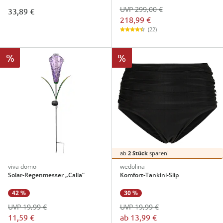
UVP 299,00 €
33,89 €
218,99 €
(22)
%
%
ab
2 Stück
sparen!
viva domo
wedolina
Solar-Regenmesser „Calla“
Komfort-Tankini-Slip
30 %
42 %
UVP 19,99 €
UVP 19,99 €
ab
13,99 €
11,59 €