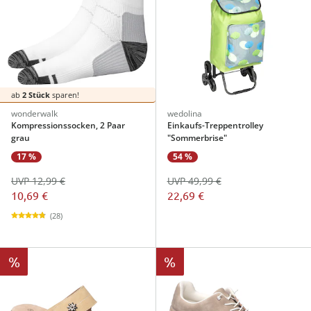
ab
2 Stück
sparen!
wonderwalk
wedolina
Kompressionssocken, 2 Paar
Einkaufs-Treppentrolley
grau
"Sommerbrise"
17 %
54 %
UVP 12,99 €
UVP 49,99 €
10,69 €
22,69 €
(28)
%
%