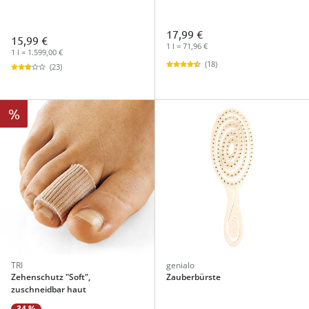
17,99 €
15,99 €
1 l = 71,96 €
1 l = 1.599,00 €
(18)
(23)
%
TRI
genialo
Zehenschutz "Soft",
Zauberbürste
zuschneidbar haut
34 %