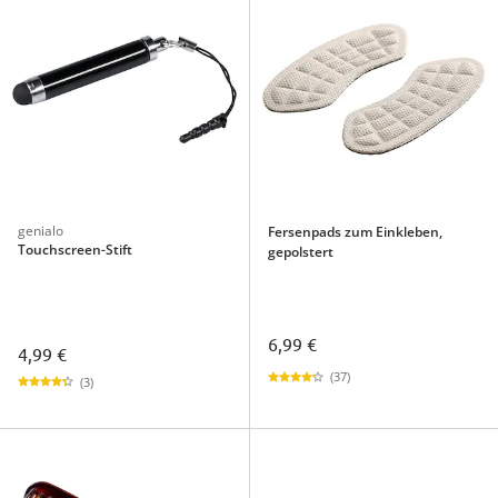
genialo
Fersenpads zum Einkleben,
Touchscreen-Stift
gepolstert
6,99 €
4,99 €
(37)
(3)