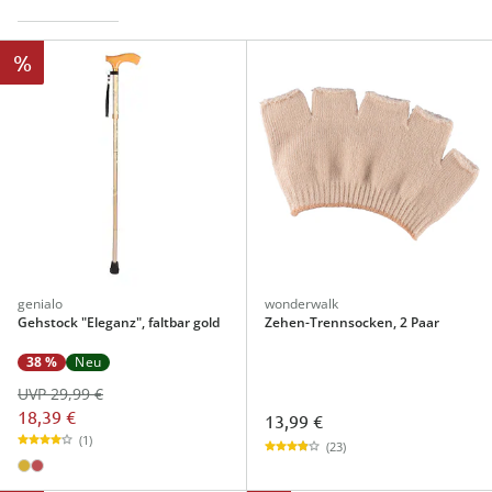
%
genialo
wonderwalk
Gehstock "Eleganz", faltbar gold
Zehen-Trennsocken, 2 Paar
38 %
Neu
UVP 29,99 €
18,39 €
13,99 €
(1)
(23)