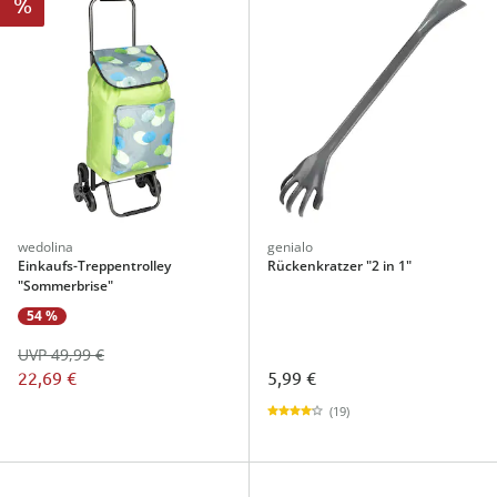
%
wedolina
genialo
Einkaufs-Treppentrolley
Rückenkratzer "2 in 1"
"Sommerbrise"
54 %
UVP 49,99 €
22,69 €
5,99 €
(19)