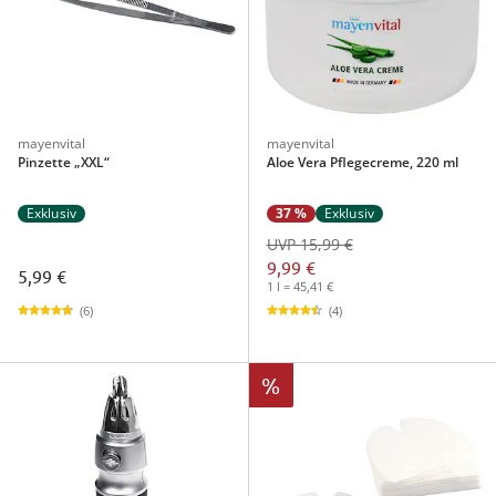
mayenvital
mayenvital
Pinzette „XXL“
Aloe Vera Pflegecreme, 220 ml
Exklusiv
37 %
Exklusiv
UVP 15,99 €
9,99 €
5,99 €
1 l = 45,41 €
(6)
(4)
%