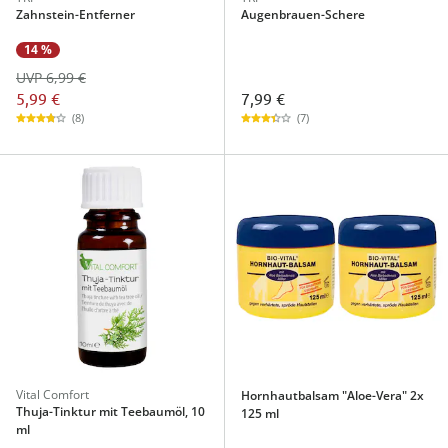
Zahnstein-Entferner
Augenbrauen-Schere
14 %
UVP 6,99 €
5,99 €
7,99 €
(8)
(7)
Vital Comfort
Hornhautbalsam "Aloe-Vera" 2x
Thuja-Tinktur mit Teebaumöl, 10
125 ml
ml