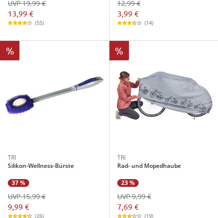
UVP 19,99 €
12,99 €
13,99 €
3,99 €
(55)
(14)
%
%
TRI
TRI
Silikon-Wellness-Bürste
Rad- und Mopedhaube
37 %
23 %
UVP 15,99 €
UVP 9,99 €
9,99 €
7,69 €
(26)
(19)