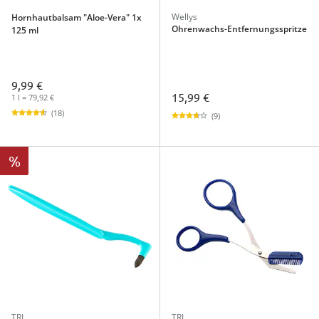
Wellys
Hornhautbalsam "Aloe-Vera" 1x
Ohrenwachs-Entfernungsspritze
125 ml
9,99 €
15,99 €
1 l = 79,92 €
(18)
(9)
%
TRI
TRI