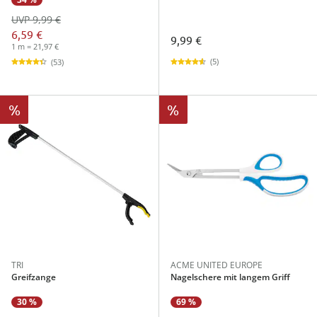
UVP 9,99 €
6,59 €
9,99 €
1 m = 21,97 €
(5)
(53)
%
%
TRI
ACME UNITED EUROPE
Greifzange
Nagelschere mit langem Griff
30 %
69 %