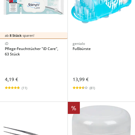
ab
8 Stück
sparen!
iD
genialo
Pflege-Feuchttücher "iD Care",
Fußbürste
63 Stück
4,19 €
13,99 €
(11)
(81)
%