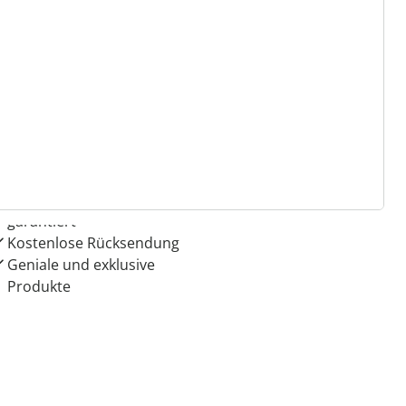
 Gründe für
ie moderne Hausfrau
Dauerhaft günstige Preise
Schnäppchen & Aktionen
garantiert
Kostenlose Rücksendung
Geniale und exklusive
Produkte