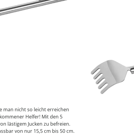
ten
organizer
anizer
ten
khilfen
wedolina F
Geniale Kü
Frühjahrsp
Dekoratio
Gartendek
Schuhtren
anizer
organizer
ionen
 Uhren
Puzzletisc
Kollektion
jetzt entde
jetzt entde
jetzt entde
jetzt entde
jetzt entde
jetzt entde
jetzt entde
er
Alltagshelfer
Sofort lieferbar - 
decken
ie man nicht so leicht erreichen
llkommener Helfer! Mit den 5
von lästigem Jucken zu befreien.
assbar von nur 15,5 cm bis 50 cm.