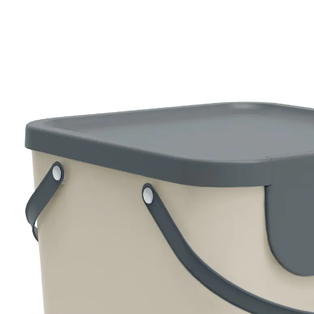
21,69 €
inkl. MwSt. und zzgl.
Versandkosten
In den Warenkorb
Sofort lieferbar - in 2-3 Werktagen bei Ihnen
stapelbar
bequemen Griffe
einfache Reinigung
Dank seines großen Fassungsvermögens und der
breiten frontalen Klappe bietet der 40 l Eimer