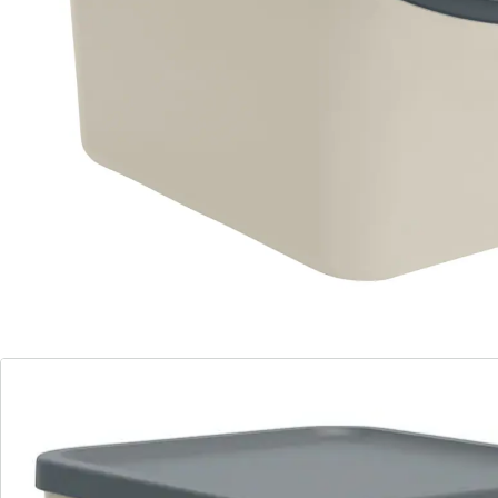
perfekten Platz für das Recyceln von
Waschmittelflaschen, Papier, Magazinen, Zeitungen
und Glasflaschen. Aufgrund der Modularität und
Stapelbarkeit, können mehrere Eimer aufeinander
gestellt werden. Die bequemen Griffe erlauben ein
einfaches Tragen auch bei schwerem Inhalt, so dass
man die Eimer direkt zur Recyclingstation mitnehmen
kann. Anschließend können sie ganz einfach gereinigt
werden. Sechs verschiedene Aufkleber für die
Vorderseite des Deckels helfen bei der Abfalltrennung.
Details
Hinweise & Hersteller