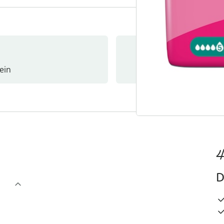
ein
Newslet
4
D