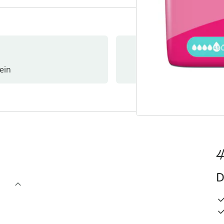
ein
Newslet
4
D