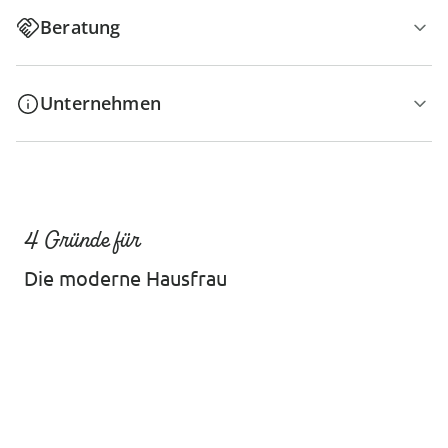
Beratung
Unternehmen
4 Gründe für
Die moderne Hausfrau
Dauerhaft günstige Preise
Schnäppchen & Aktionen garantiert
Kostenlose Rücksendung
Geniale und exklusive Produkte