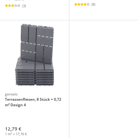
(8)
(3)
genialo
Terrassenfliesen, 8 Stück = 0,72
m² Design 4
12,79 €
1 m² = 17,76 €