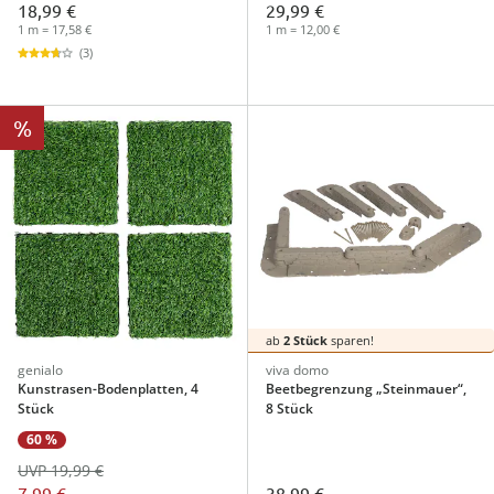
18,99 €
29,99 €
1 m = 17,58 €
1 m = 12,00 €
(3)
%
ab
2 Stück
sparen!
genialo
viva domo
Kunstrasen-Bodenplatten, 4
Beetbegrenzung „Steinmauer“,
Stück
8 Stück
60 %
UVP 19,99 €
7,99 €
38,99 €