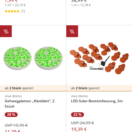
1 m² = 22,19 €
1 m = 12,78 €
(1)
%
%
ab
2 Stück
sparen!
ab
2 Stück
sparen!
viva domo
viva domo
Gehwegplatten „Kleeblatt“, 2
LED-Solar-Beeteinfassung, 2m
Stück
28 %
22 %
UVP 24,99 €
UVP 15,99 €
19,39 €
11,39 €