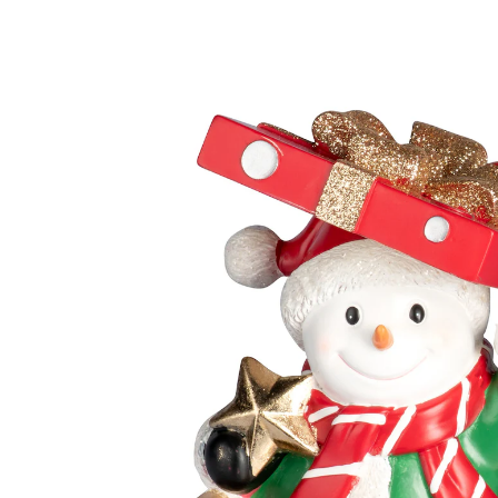
16,99 €
inkl. MwSt. und zzgl.
Versandkosten
Variante
Schneemann
13,89 €
nur
ab
2
Stück
1
In den Warenkorb
Sofort lieferbar - in 2-3 Werktagen bei Ihnen