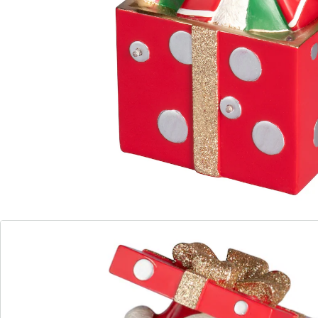
Diese liebevoll gestalteten Dekofiguren mit integrierter
LED-Beleuchtung bringen stilvolle Lichtakzente in Ihr
Zuhause. Das warmweiße Licht sorgt für eine
gemütliche Atmosphäre, während das hochwertige
Design in jedem Raum zum Hingucker wird. Ob auf
dem Sideboard, im Regal oder als Tischdeko – die
Figuren lassen sich vielseitig einsetzen und passen zu
nahezu jedem Einrichtungsstil. Überzeugen Sie sich
selbst von diesem charmanten Deko-Highlight.
Batteriehinweis:
Batterien sind nicht im Lieferumfang enthalten. Diese
bitte extra bestellen. (AAA Micro x 3)
Details