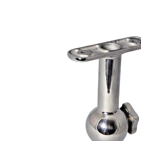
90,69 €
inkl. MwSt. und zzgl.
Versandkosten
In den Warenkorb
Lieferbar - in 6-7 Werktagen bei Ihnen
einfache Montage
veränderbarer Winkel
Die Wandhalterung von unserem Carbon Strahler ist
universell einsetzbar. Durch das einzigartige elegante
Design und das moderne Aussehen kann es überall
benutzt werden. Die Wandhalterung kann auch als
externes Zubehör verwendet werden. Die Halterung ist