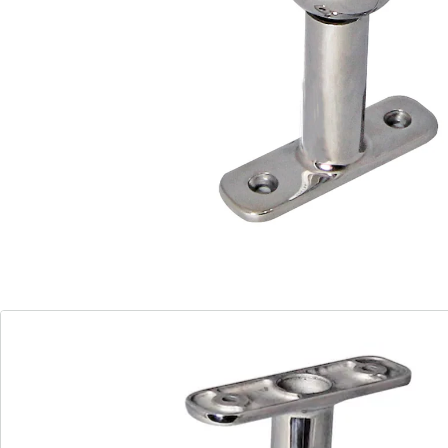
sehr einfach zu montieren und zu verwenden,
zusätzlich ist der Winkel der Halterung leicht
veränderbar.
Details
Hinweise & Hersteller
Bewertungen
Bestellschein