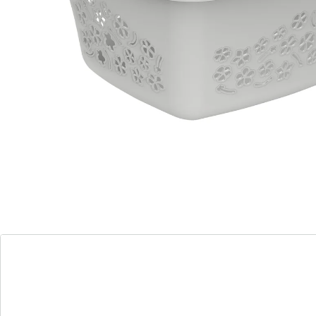
in der attraktiv gestalteten Politur/Struktur. Dank der
bequemen Tragegriffe lassen sich auch voll befüllte
Korbe problemlos transportieren. Die Produkte sind
untereinander gut staplebar.
Details
Hinweise & Hersteller
Bewertungen