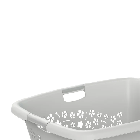
12,99 €
inkl. MwSt. und zzgl.
Versandkosten
In den Warenkorb
Sofort lieferbar - in 2-3 Werktagen bei Ihnen
Die neue Wäschelinie FLOWERS zeichnet sich durch
ihre moderne Formgebung, mit leicht abgerundeten,
geschwungenen Konturen sowie einem attraktiven
Blumendekor aus. Die hochwertige Ausführung dieser
Produktilinie zeigt sich auch in den aufwendig
gearbeiteten Durchbrüchen bei den Körben wie auch