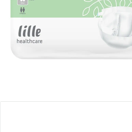
Rundumschutz für Frauen & Männer
mit Nässe-Indikator
mit Aloe Vera
hypoallergen und atmungsaktiv
mit Geruchskontrolle
atmungsaktiv
auslaufsicher
Rundum-Schutz: Besonders zu empfehlen für
pflegebedürftige Personen mit begrenzter Mobilität.
Trockenes Vlies verdoppelt die Aufsauggeschwindigkeit
gibt ein trockenes Gefühl. Mit Geruchskontrolle und
luftdurchlässiger, textiler Außenschicht, latexfrei.
Saugfähigkeit:
Small: Saugleistung 2190 ml; 60 - 100 cm Hüftumfang
Medium: Saugleistung 3370 ml; 80 - 130 cm
Hüftumfang