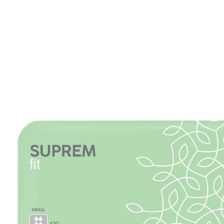
9,99 €
inkl. MwSt. und zzgl.
Versandkosten
Variante
small
In den Warenkorb
Sofort lieferbar - in 2-3 Werktagen bei Ihnen
🤫
Diskrete Lieferung