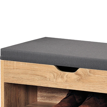
43,99 €
inkl. MwSt. und zzgl.
Versandkosten
Variante
eiche
In den Warenkorb
Sofort lieferbar - in 3-4 Werktagen bei Ihnen
Praktische Sitzgelegenheit und Stauraum in einem