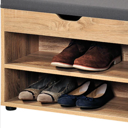
sich in den beiden Fächern ruckzuck verstauen und
auch wiederfinden.
Das bequeme Sitzkissen ist ideal zum Anziehen der
Schuhe ohne lästiges Bücken geeignet. Das ist
besonders dann hilfreich, wenn es sich um Schuhe mit
Schnürsenkeln handelt. Unter der aufklappbaren
Sitzfläche befindet sich ein praktisches Fach zum
Verstauen von kleinen Gegenständen. Von
Handschuhen über Schals und Mützen bis zum kleinen
Regenschirm oder Schuhputzzeug findet hier alles
Platz, was in der Garderobe benötigt wird. Dabei lässt
sich dieses kleine Multitalent auch anderweitig nutzen,
zum Beispiel in der Küche oder im Kinderzimmer. Die
beiden Fächer dienen dann als praktisches Regal mit
bequemer Sitzfläche. Das schlichte, moderne Design
des Schuhschranks mit Sitzkissen passt zu jedem
Einrichtungsstil und verleiht dem Raum ein
gemütliches Flair.