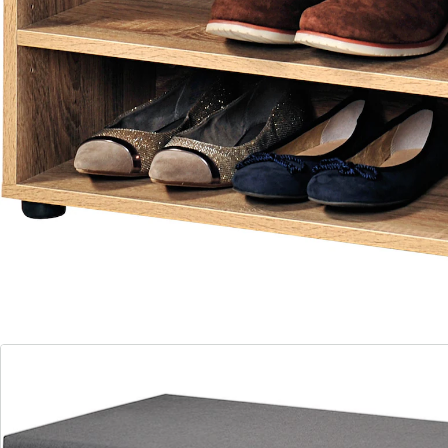
Material: FSC-zertifizierte Spanplatte
Bezug: 90 % Baumwolle, 10 % Polyester
Polster: Schaumstoff aus Polyurethan (PU)
Maße: 60 x 47 x 30 cm
Aufklappbare Sitzfläche mit Staufach
2 Fächer für 6 Paar Schuhe
Dekor 1: Weiß lackiert, graues Sitzkissen
Dekor 2: Sonoma Eiche-Dekorfolie, graues
Sitzkissen
Mit dem Schuhschrank mit Sitzkissen der Marke
Kesper ist es einfach, im Eingangsbereich Ordnung zu
schaffen. Mit ihm stehen die Schuhe nicht mehr
durcheinander auf dem Boden und gehen im Weg um,
sondern geschützt und dennoch jederzeit griffbereit.
Das ist besonders praktisch, wenn mehrere
Familienmitglieder ihre Schuhe abstellen oder Gäste
zu Besuch kommen. Bis zu sechs Paar Schuhe lassen