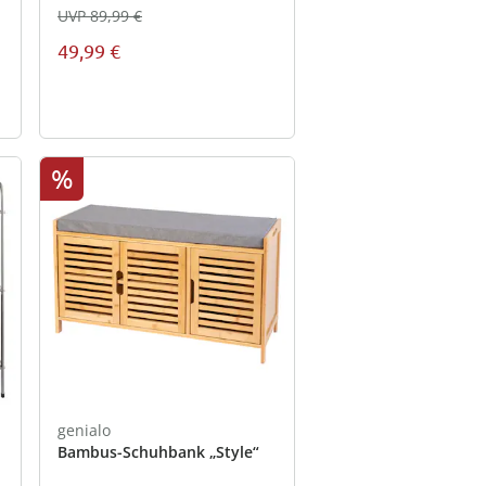
UVP 89,99 €
49,99 €
%
genialo
Bambus-Schuhbank „Style“