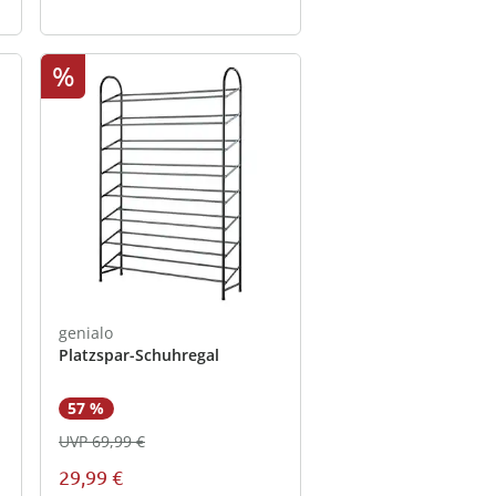
%
genialo
Platzspar-Schuhregal
57 %
UVP 69,99 €
29,99 €