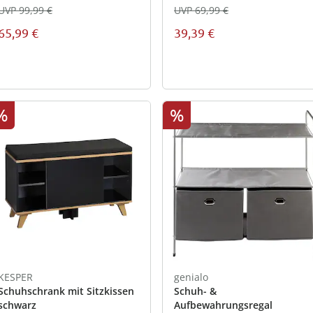
UVP 99,99 €
UVP 69,99 €
65,99 €
39,39 €
%
%
KESPER
genialo
Schuhschrank mit Sitzkissen
Schuh- &
schwarz
Aufbewahrungsregal