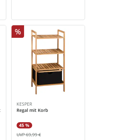
%
KESPER
t
Regal mit Korb
45 %
UVP 69,99 €