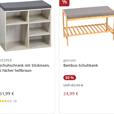
%
KESPER
genialo
Schuhschrank mit Sitzkissen,
Bambus-Schuhbank
5 Fächer hellbraun
50 %
UVP 49,99 €
61,99 €
24,99 €
(3)