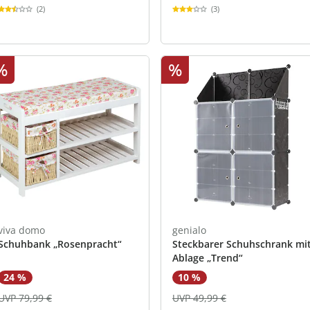
(2)
(3)
%
%
viva domo
genialo
Schuhbank „Rosenpracht“
Steckbarer Schuhschrank mi
Ablage „Trend“
24 %
10 %
UVP 79,99 €
UVP 49,99 €