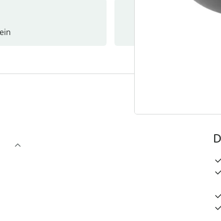
ein
Newslet
4
D