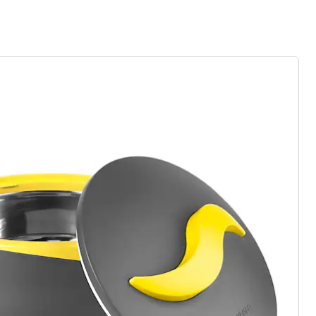
genialo
Thermoschüssel "Matt-Effekt" 2,5 l
(12)
Einzelpreis:
19,99 €