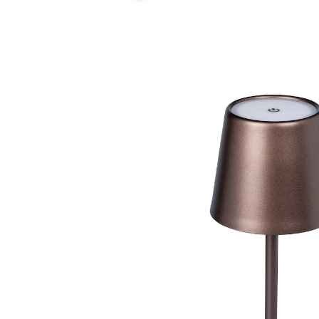
UVP 64,99 €
58,49 €
inkl. MwSt. und zzgl.
Versandkosten
Variante
Oslo
In den Warenkorb
Sofort lieferbar - in 2-3 Werktagen bei Ihnen