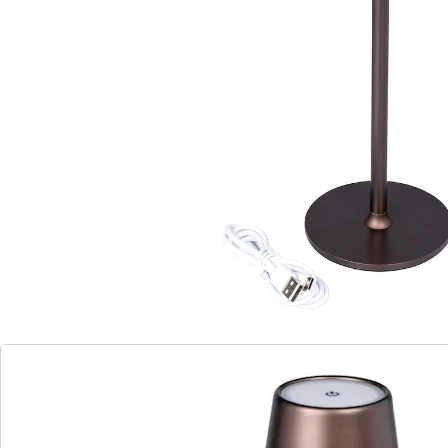
Es werde Licht – ohne Steckdose!
Touch-Steuerung
stufenlos dimmbar
kabellos
Minimalistisches Design trifft auf clevere Ausstattung:
Dank Touch-Knopf können Sie die Helligkeit dieser LED-
Tischlampe individuell anpassen. Mehr noch: Das
kabellose Design ermöglicht eine freie Platzierung in
jedem Raum. Inkl. USB-Ladekabel.
Batteriehinweis:
Batterien sind im Lieferumfang enthalten. (Lithium-
Ionen-Akku x 1)
Details
Hinweise & Hersteller