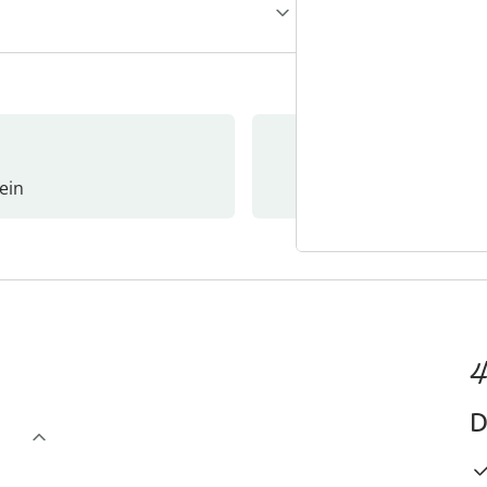
ein
Newslet
4
D