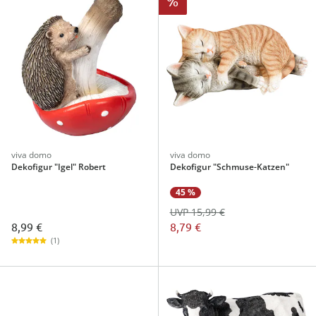
%
viva domo
viva domo
Dekofigur "Igel" Robert
Dekofigur "Schmuse-Katzen"
45 %
UVP 15,99 €
8,99 €
8,79 €
(1)