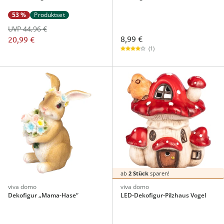
53 %
Produktset
UVP 44,96 €
8,99 €
20,99 €
(1)
ab
2 Stück
sparen!
viva domo
viva domo
Dekofigur „Mama-Hase“
LED-Dekofigur-Pilzhaus Vogel