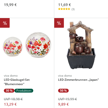
11,69 €
19,99 €
(3)
%
%
viva domo
viva domo
LED-Glaskugel-Set
LED-Zimmerbrunnen „Japan“
"Blumenmeer"
30 %
Produktset
50 %
UVP 18,98 €
UVP 19,99 €
13,29 €
9,89 €