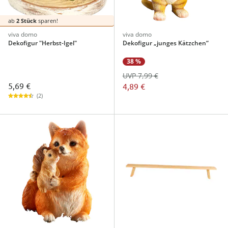
ab
2 Stück
sparen!
viva domo
viva domo
Dekofigur "Herbst-Igel"
Dekofigur „junges Kätzchen“
38 %
UVP 7,99 €
5,69 €
4,89 €
(2)