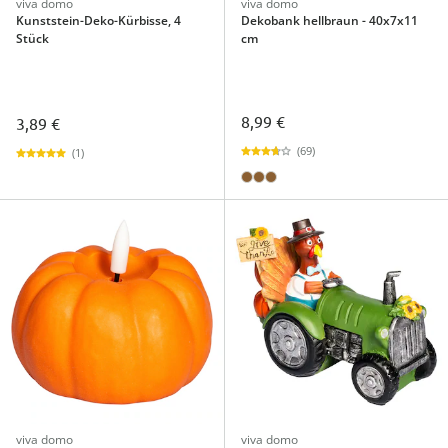
viva domo
viva domo
Kunststein-Deko-Kürbisse, 4
Dekobank hellbraun - 40x7x11
Stück
cm
8,99 €
3,89 €
(69)
(1)
viva domo
viva domo