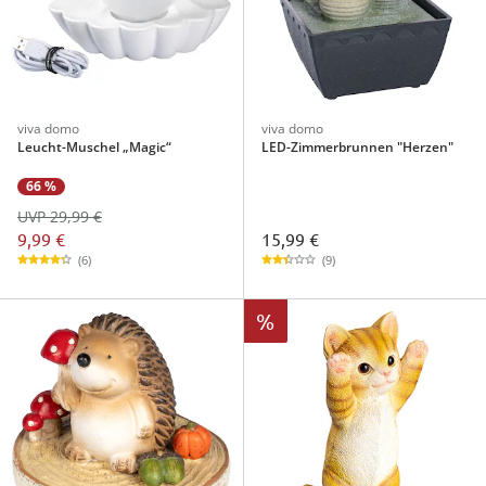
viva domo
viva domo
Leucht-Muschel „Magic“
LED-Zimmerbrunnen "Herzen"
66 %
UVP 29,99 €
9,99 €
15,99 €
(6)
(9)
%