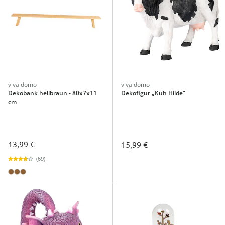
viva domo
viva domo
Dekobank hellbraun - 80x7x11
Dekofigur „Kuh Hilde“
cm
13,99 €
15,99 €
(69)