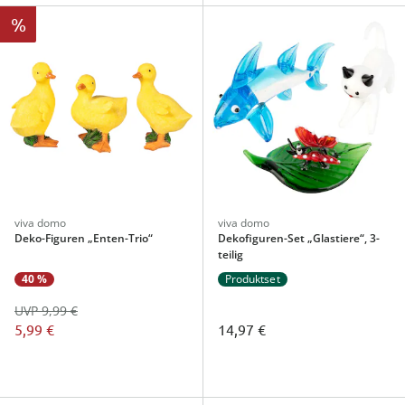
%
viva domo
viva domo
Deko-Figuren „Enten-Trio“
Dekofiguren-Set „Glastiere“, 3-
teilig
40 %
Produktset
UVP 9,99 €
5,99 €
14,97 €