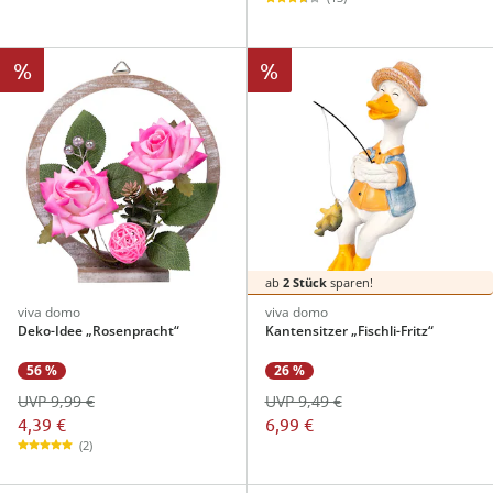
%
%
ab
2 Stück
sparen!
viva domo
viva domo
Deko-Idee „Rosenpracht“
Kantensitzer „Fischli-Fritz“
56 %
26 %
UVP 9,99 €
UVP 9,49 €
4,39 €
6,99 €
(2)