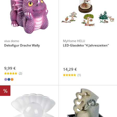
viva domo
MyHome HELU
Dekofigur Drache Wally
LED-Glasdeko "4 Jahreszeiten"
9,99 €
14,29 €
(2)
(1)
%