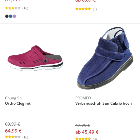
(16)
(1)
Chung Shi
PROMED
Ortho Clog rot
Verbandschuh SaniCabrio hoch
69,99 €
47,79 €
64,99 €
ab
45,49 €
(16)
(3)