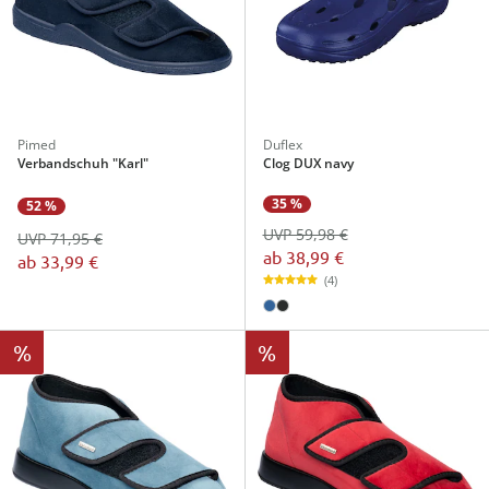
Pimed
Duflex
Verbandschuh "Karl"
Clog DUX navy
35 %
52 %
UVP 59,98 €
UVP 71,95 €
ab
38,99 €
ab
33,99 €
(4)
%
%