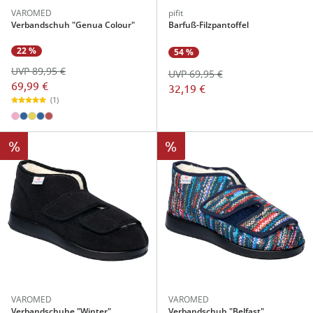
VAROMED
pifit
Verbandschuh "Genua Colour"
Barfuß-Filzpantoffel
22 %
54 %
UVP 89,95 €
UVP 69,95 €
69,99 €
32,19 €
(1)
%
%
VAROMED
VAROMED
Verbandschuhe "Winter"
Verbandschuh "Belfast"