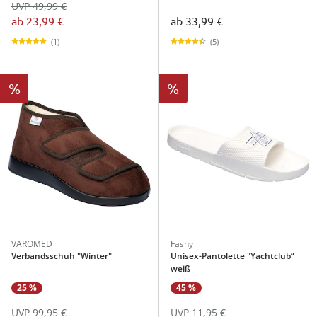
UVP 49,99 €
ab
23,99 €
ab
33,99 €
(1)
(5)
%
%
VAROMED
Fashy
Verbandsschuh "Winter"
Unisex-Pantolette "Yachtclub“
weiß
25 %
45 %
UVP 99,95 €
UVP 11,95 €