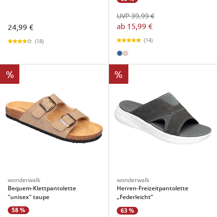
UVP 39,99 €
ab
15,99 €
24,99 €
(14)
(18)
%
%
wonderwalk
wonderwalk
Bequem-Klettpantolette
Herren-Freizeitpantolette
"unisex" taupe
„Federleicht“
58 %
63 %