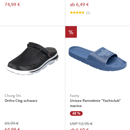
74,99 €
ab
6,49 €
(1)
%
Chung Shi
Fashy
Ortho Clog schwarz
Unisex-Pantolette "Yachtclub“
marine
48 %
69,99 €
UVP 12,95 €
64,99 €
ab
6,69 €