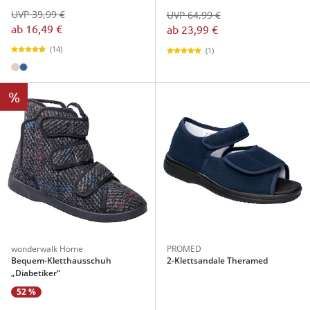
UVP 39,99 €
UVP 64,99 €
ab
16,49 €
ab
23,99 €
(14)
(1)
%
wonderwalk Home
PROMED
Bequem-Kletthausschuh
2-Klettsandale Theramed
„Diabetiker“
52 %