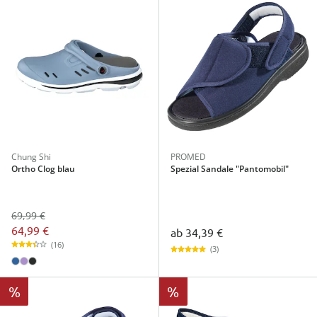
Chung Shi
PROMED
Ortho Clog blau
Spezial Sandale "Pantomobil"
69,99 €
64,99 €
ab
34,39 €
(16)
(3)
%
%