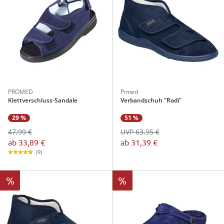
PROMED
Pimed
Klettverschluss-Sandale
Verbandschuh "Rodi"
29 %
51 %
47,99 €
UVP 63,95 €
ab
33,89 €
ab
31,39 €
(9)
%
%