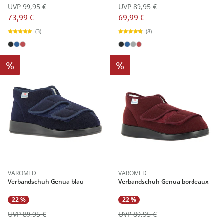
UVP 99,95 €
UVP 89,95 €
73,99 €
69,99 €
(3)
(8)
%
%
VAROMED
VAROMED
Verbandschuh Genua blau
Verbandschuh Genua bordeaux
22 %
22 %
UVP 89,95 €
UVP 89,95 €