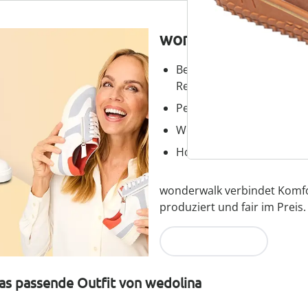
wonderwalk – Laufg
Bequemer Einstieg durch
Reißverschluss
Perfekte Passform, dank
Wechselfußbett – ideal fü
Hochwertige, leichte Mater
wonderwalk verbindet Komfort
produziert und fair im Preis.
Jetzt entdecken
as passende Outfit von wedolina