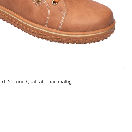
efühl wie auf Wolken
 Gummizug, Klett- oder
 Standard- und Bequem-Weiten
r Einlagen
ialien & vielfältige Designs
, Stil und Qualität – nachhaltig