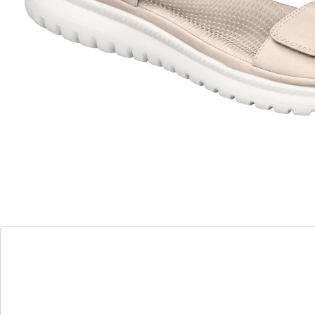
Sofort lieferbar - in 2-3 Werktagen bei Ihnen
Perfekter Halt und Komfort für jeden Schritt!
Klettverschlüsse für einen leichten Ein- &
Ausstieg und individuelle Anpassung
elastische Riemchen sorgen für
bequemen Halt
individuell anpassbar für schmale & breite
Füße
weiches Fußbett mit ­Massage-Effekt
rutschhemmende Laufsohle sorgt für
sicheren Halt
mit bequemer Absatzhöhe für extra
Komfort
„Leni“ lenkt lässig den Sommer ein! Die bequeme und