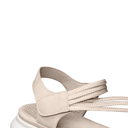
UVP 64,99 €
58,49 €
inkl. MwSt. und zzgl.
Versandkosten
Variante
beige
Größe
In den Warenkorb