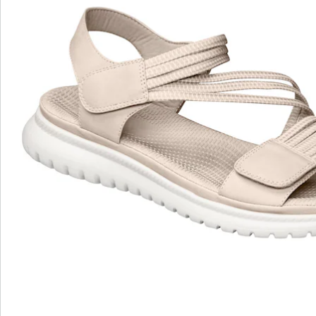
leichte Sandalette sorgt mit ihren elastischen
Riemchen für einen hohen Tragekomfort. Dank der
Klettverschlüsse kann sie komplett geöffnet und
individuell an den Fuß angepasst werden. Die weiche
Decksohle mit Massage-Effekt und die
rutschhemmende Laufsohle sorgen für zusätzlichen
Komfort.
Details
Hinweise & Hersteller
Bewertungen