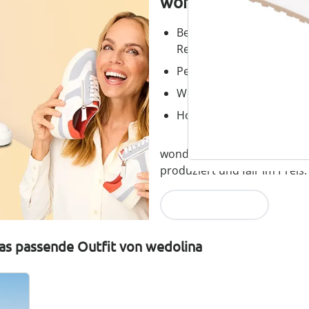
wonderwalk – Laufg
Bequemer Einstieg durch
Reißverschluss
Perfekte Passform, dank
Wechselfußbett – ideal fü
Hochwertige, leichte Mater
wonderwalk verbindet Komfort
produziert und fair im Preis.
Jetzt entdecken
as passende Outfit von wedolina