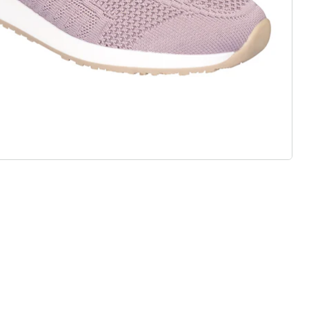
efühl wie auf Wolken
 Gummizug, Klett- oder
 Standard- und Bequem-Weiten
r Einlagen
ialien & vielfältige Designs
, Stil und Qualität – nachhaltig