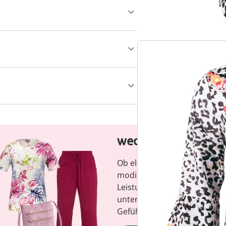
wedolina – Unsere
Ob elegante Basics oder tren
modische Vielfalt, bequeme S
Leistungs-Verhältnis. Jedes 
unterstreicht Ihre Persönlich
Gefühl, jeden Tag.