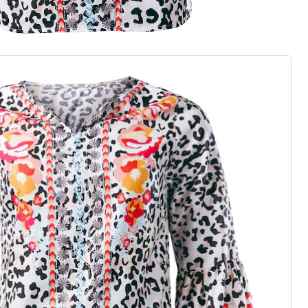
 neue Modemarke
dige Highlights: wedolina steht für
chnitte und ein faires Preis-
Stück schmeichelt der Figur und
keit – für ein selbstbewusstes