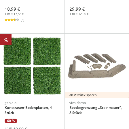
18,99 €
29,99 €
1 m = 17,58 €
1 m = 12,00 €
(3)
%
ab
2 Stück
sparen!
genialo
viva domo
Kunstrasen-Bodenplatten, 4
Beetbegrenzung „Steinmauer“,
Stück
8 Stück
60 %
UVP 19,99 €