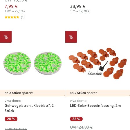
7,99 €
38,99 €
1 m² = 22,19 €
1 m = 12,78 €
(1)
%
%
ab
2 Stück
sparen!
ab
2 Stück
sparen!
viva domo
viva domo
Gehwegplatten „Kleeblatt“, 2
LED-Solar-Beeteinfassung, 2m
Stück
28 %
22 %
UVP 24,99 €
UVP 15,99 €