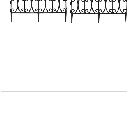
wirkt wie echtes Schmiedeeisen
hochwertig und wetterfest
Diese 5-teilige Beeteinfassung wirkt so wertig wie aus
schwerem, echten Schmiedeeisen und verbreitet einen
zeitlos-romantischen Hauch von „Englischem Garten“!
In robuster, langlebiger Qualität, mit mühelos
fixierbaren Erdspießen.
Details
Hinweise & Hersteller
Bewertungen