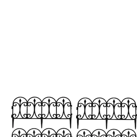
15,99 €
1 m = 5,33 €
inkl. MwSt. und zzgl.
Versandkosten
11,79 €
nur
ab
2
Stück
1
In den Warenkorb
Lieferbar - in > 5 Wochen bei Ihnen
Zeitlose Schönheit fürs Beet!