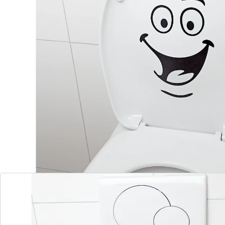
Dass Sie Sinn für Humor haben, macht sich jetzt sogar
auf dem stillen Örtchen bemerkbar! Der WC-Sticker
„Smile“ sorgt für gute Stimmung, sobald der
Toilettendeckel angehoben wird.
Material: Kunststoff
Details
Hinweise & Hersteller
Bewertungen