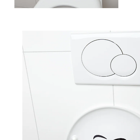
4,99 €
inkl. MwSt. und zzgl.
Versandkosten
1,99 €
nur
ab
2
Stück
1
In den Warenkorb
Sofort lieferbar - in 2-3 Werktagen bei Ihnen
Bitte lächeln!