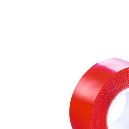
15,99 €
1 m = 3,20 €
inkl. MwSt. und zzgl.
Versandkosten
Variante
500x2 cm
In den Warenkorb
Sofort lieferbar - in 2-3 Werktagen bei Ihnen
Hält bis zu 4 kg und bleibt lösbar!