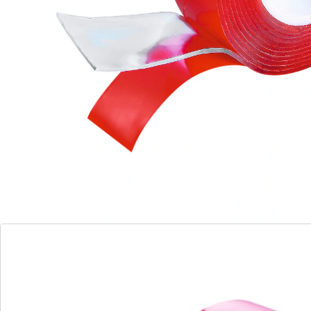
Ob Bilder an der Wand, Haken in der Küche oder Navi-
Gerät an der Windschutzscheibe – Turbo-Zip hält alles
unsichtbar fest und lässt sich doch spurenfrei
„abzippen“. Damit ist Turbo-Zip allen Haken, Klebern,
Haftis etc. haushoch überlegen. Für innen und außen
geeignet. Zuschneidbar!
Details
Hinweise & Hersteller
Bewertungen