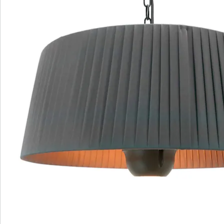
Lounge mit warmen Licht erhellen. FIAMMA ist mit IP-
24 Spritzwasserschutz bestens geeignet für den
Aussenbereich. Dank der Fernbedienung können Sie
den Terassenheizer bequem bedienen und mit dem
eingebauten Überhitzungsschutz bieten wir Ihnen
beste Sicherheit. Der Elegante Lampenschirm ist
hitzebeständig und wasserabweisend.
Details
Hinweise & Hersteller
Bewertungen