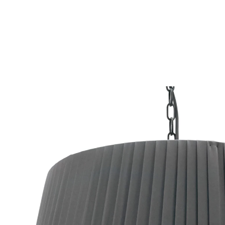
UVP 349,99 €
311,59 €
inkl. MwSt. und zzgl.
Versandkosten
Bei Verfügbarkeit erinnern
Derzeit nicht lieferbar
Alternativprodukt
Zu diesem Artikel haben wir eine Alternative gefunden,
die Sie interessieren könnte:
SONNENKOENIG OF SWITZERLAND
Terrassenheizer Sole
Einzelpreis: