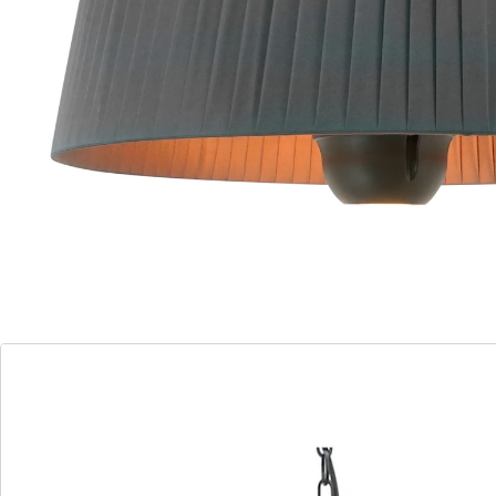
182,69 €
Deckenmontage
Karbon-Heizelement
eingebautes LED Licht
Spritzwasserschutz
Fernbedienung
Überhitzungsschutz
Der Terassenheizer FIAMMA für an die Decke heizt
energieeffizient mit einem Karbon Heizelement. Die
Infrarotstrahlung verteilt sich regelmässig und wärmt
so die ganze Umgebung auf. Mit dem eingebauten LED
Licht können Sie zusätzlich noch Ihren Esstisch oder
Ihre