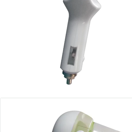
Ultraschall Luftbefeuchter
mit Aromafunktion
Anschluss am Zigarettenanzünder
In der Winterzeit muss das Auto schön angenehm
warm sein, was zu trockener Luft führt. Dafür eignet
sich der Ultraschall-Luftbefeuchter im Miniformat
passend auf jeden Zigarettenanzünder. Er ist der
Blickfang in Ihrem Auto und ist in vier verschiedenen
Farben erhältlich.
Mit dem FRESHCAR wird nicht nur das Luftklima
angenehmer, Sie können auch Ihren individuellen Duft
hinzufügen. Ein voller Behälter reicht für 2 Stunden
Autofahrt. Der FRESHCAR ist sehr leise, handlich und
der Behälter kann um 180° gedreht werden.
Details