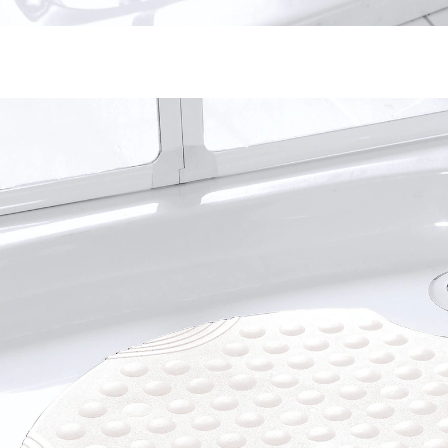
32,99 €
29,95 €
inkl. MwSt. und zzgl.
Versandkosten
Variante
weiß
In den Warenkorb
Nur noch wenige Artikel verfügbar
Sofort lieferbar - in 2-3 Werktagen bei Ihnen