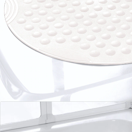
Mit Sicherheit mehr Qualität und Design!
Exzellentes
Design für Ihre Sicherheit: Jede der Antirutsch-Noppen
enthält an der Unterseite einen Saugnapf. UV- und
hitzebeständig. TÜV Süd-geprüfte Sicherheit.
Details
Hinweise & Hersteller
Bewertungen