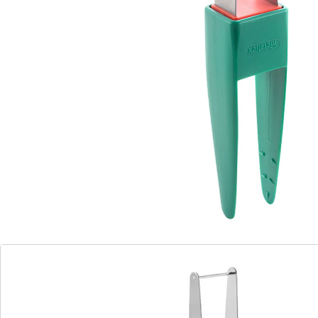
einfach, die süße Frucht in hand- und mundgerechte
Stücke zu zerteilen – und mit der integrierten Greifhilfe
ist auch das Servieren ein Genuss!
Details
Hinweise & Hersteller
Bewertungen
Bestellschein