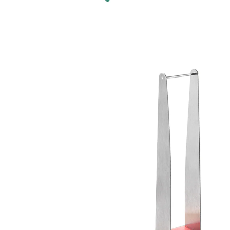
4,99 €
inkl. MwSt. und zzgl.
Versandkosten
In den Warenkorb
Sofort lieferbar - in 2-3 Werktagen bei Ihnen
Hier finden Melonen ihren Meister!
erst perfekte Quader schneiden, dann die
mundgerechten Stücke servieren
Mit dem praktischen Melonen-Meister wird es ganz