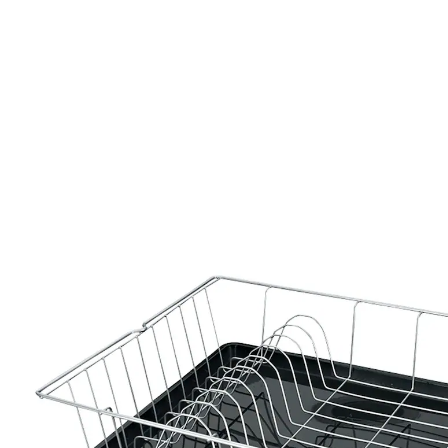
19,99 €
inkl. MwSt. und zzgl.
Versandkosten
In den Warenkorb
Sofort lieferbar - in 2-3 Werktagen bei Ihnen
Geben Sie Gespültem einen Korb!
Chaos am Spültisch hat jetzt ein Ende! Der
hochwertige Spülkorb gibt Tellern, Gläsern und Tassen
beim Abtropfen ein stilvolles Zuhause und erspart
Ihnen das Abtrocknen. Dank Polytherm Beschichtung
ist er rostbeständig, stoßfest und antistatisch. Mit