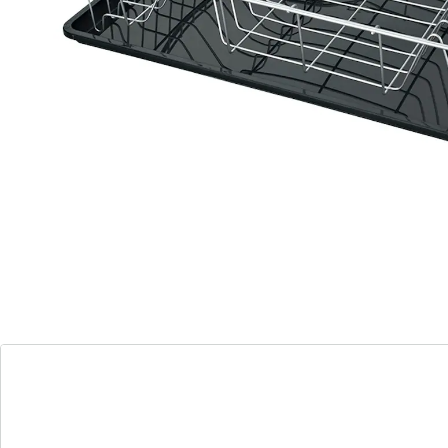
praktischer Abtropfschale.
Material: Metall, Kunststoff
Details
Hinweise & Hersteller
Bewertungen
Bestellschein