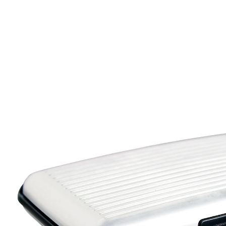
5,99 €
inkl. MwSt. und zzgl.
Versandkosten
In den Warenkorb
Sofort lieferbar - in 2-3 Werktagen bei Ihnen
Sichere Aufbewahrung von Kreditkarten und
Personalausweis
8 Kartenfächer aus Kunststoff
Schutz vor elektronischem Datendiebstahl
Stabil und robust
Übersichtliche Anordnung der Karten
Das Kreditkartenetui aus Aluminium schützt vor einem