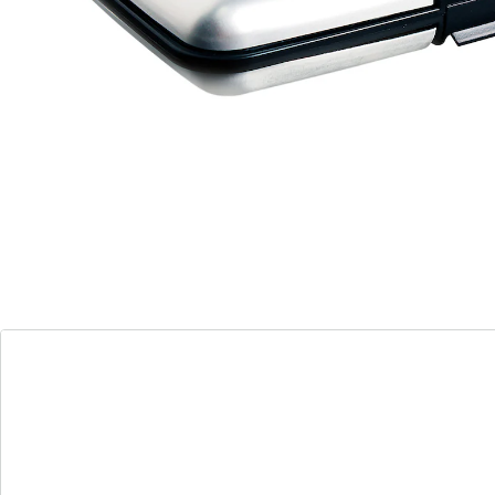
elektronischen Datendiebstahl. Die extra stabile Hülle
macht das Auslesen von Kreditkarten und
elektronischem Personalausweis im geschlossenen
Zustand unmöglich. Acht Kartenfächer aus Kunststoff,
die sich beim Öffnen des Etuis übersichtlich auffächern
sorgen dafür, dass die Karten nie wieder verbiegen
oder brechen. In ihnen lassen sich auch Geldscheine
und Visitenkarten praktisch verstauen. Das stabile
Aluminiumgehäuse ist unempfindlich und für den
täglichen Einsatz geeignet. Dank der schlanken Form
lässt sich das Etui auch als Geldbörse verwenden. Es
findet in der Hosentasche ebenso Platz wie in einer
kleinen Handtasche. Durch das attraktive Design mit
glänzender, geriffelter Oberfläche und abgerundeten
Kanten ist das Kreditkartenetui aus Aluminium für
Damen und Herren gleichermaßen geeignet.
Kontaktloses Bezahlen wird immer beliebter. Es ist mit