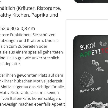
e
ltlich (Kräuter, Ristorante,
althy Kitchen, Paprika und
 52 x 30 x 0,8 cm
hrere Funktionen: Sie schützen
utzungen und Kratzern. Und sie
e sich zum Zubereiten oder
a sie aus einem speziell gehärteten
ind sie so gut wie unzerbrechlich
neideplatte.
er ihren gewohnten Platz auf dem
k ihrer hübschen Motive jederzeit
Motiv ist genau das richtige für alle,
otiv Ristorante lässt mit seinen
en von Italien-Fans höher schlagen.
hen-Design machen ebenfalls Appetit