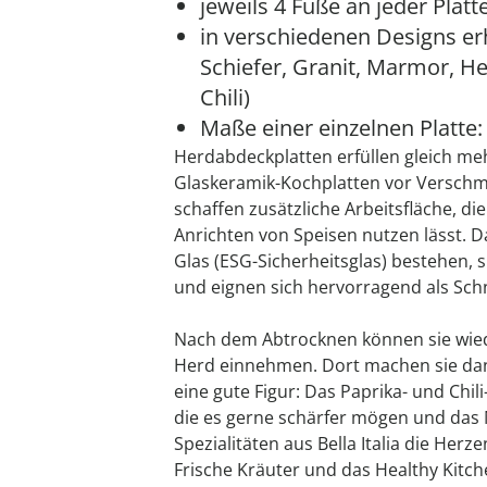
jeweils 4 Füße an jeder Platt
in verschiedenen Designs erhä
Schiefer, Granit, Marmor, He
Chili)
Maße einer einzelnen Platte:
Herdabdeckplatten erfüllen gleich me
Glaskeramik-Kochplatten vor Verschm
schaffen zusätzliche Arbeitsfläche, di
Anrichten von Speisen nutzen lässt. D
Glas (ESG-Sicherheitsglas) bestehen, s
und eignen sich hervorragend als Sch
Nach dem Abtrocknen können sie wied
Herd einnehmen. Dort machen sie dan
eine gute Figur: Das Paprika- und Chili-
die es gerne schärfer mögen und das M
Spezialitäten aus Bella Italia die Herz
Frische Kräuter und das Healthy Kitc