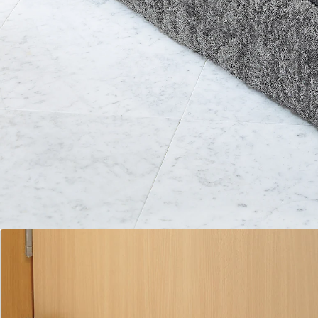
Zugluft-Stopp Energie zu sparen! Sein großer Vorteil:
Er lässt sich blitzschnell mit Klettband am Türblatt
oder Fensterrahmen befestigen und "fährt" darum
automatisch mit – braucht also nicht nach jedem
Türöffnen neu platziert zu werden.
Details
Hinweise & Hersteller
Bewertungen