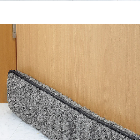
9,39 €
8,99 €
inkl. MwSt. und zzgl.
Versandkosten
Variante
anthrazit
In den Warenkorb
Sofort lieferbar - in 2-3 Werktagen bei Ihnen
einfach per Klettband anbringen
Wenn kalte Luft zum Türspalt hereinweht, hilft der