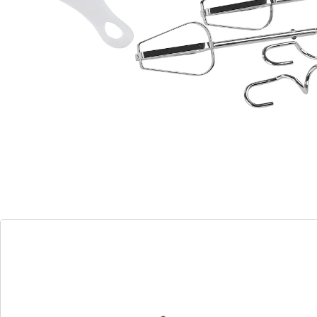
selbst, während der ergonomische Griff für sicheren
Halt sorgt. Inklusive Rührstäben und Knethaken.
Details
Hinweise & Hersteller
Bewertungen
Bestellschein