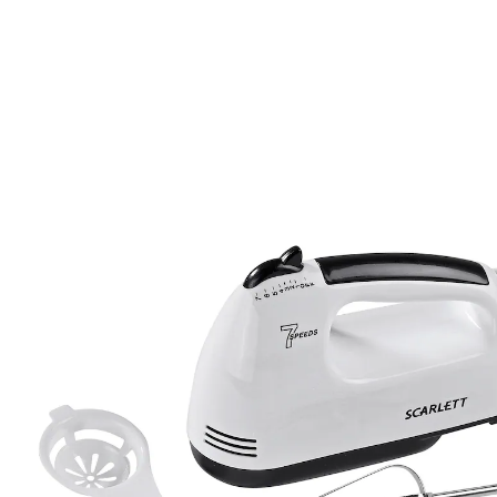
14,99 €
inkl. MwSt. und zzgl.
Versandkosten
In den Warenkorb
Sofort lieferbar - in 2-3 Werktagen bei Ihnen
Rührend, dieses Kraftpaket!
mit Rührstäben und Knethaken
7 Geschwindigkeitsstufen inkl. Turbo
gratis Eitrenner
Mit den 7 Geschwindigkeitsstufen bis zum Turbogang
gelingt cremiger Teig oder luftiger Eischnee wie von