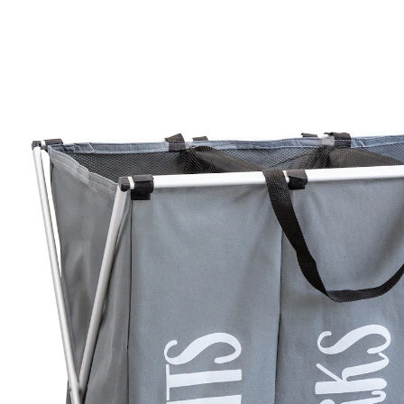
UVP 29,99 €
26,99 €
inkl. MwSt. und zzgl.
Versandkosten
In den Warenkorb
Sofort lieferbar - in 2-3 Werktagen bei Ihnen
Vorsortieren statt Wäschekorbwühlen!
praktische Tragegriffe
Netzeinsätze für ausreichende Belüftung
platzsparende Aufbewahrung