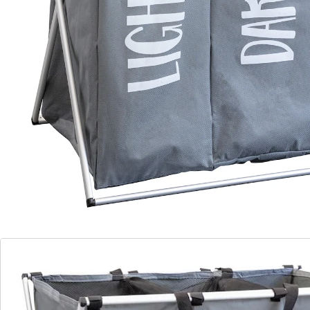
mit 3 Fächern zur einfachen Sortierung
Dieser praktische, platzsparende Sammler mit 3
geräumigen Wäschenetzen erleichtert Ihnen die
Hausarbeit: Einfach die getragene Wäsche in das
passende Fach für dunkle, helle oder bunte Wäsche
einsortieren und in die Waschmaschine geben. Die
Netze sind mit Zugverschluss verschließbar, von der
Halterung abnehmbar und können problemlos
mitgewaschen werden.
Details
Hinweise & Hersteller
Bewertungen