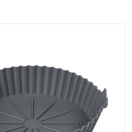
Heißluftfritteusen, 30 Stück
(7)
Einzelpreis:
5,39 €