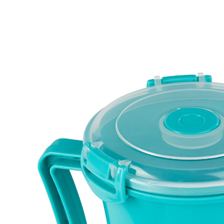
UVP 4,99 €
4,49 €
inkl. MwSt. und zzgl.
Versandkosten
Variante
650 ml
In den Warenkorb
Sofort lieferbar - in 2-3 Werktagen bei Ihnen
Kleine Tasse, große Hilfe!
Speisen einfrieren, aufbewahren, transportieren oder