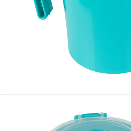
in der Mikrowelle erwärmen - diese Tassen sind für all
das perfekt! Absolut dicht, mit Öffnung im Deckel,
damit der Dampf entweichen kann. Mit
Klickverschlüssen. Temperaturbeständig von -20°C bis
+120°C. Spülmaschinengeeignet.
Details
Hinweise & Hersteller
Bewertungen