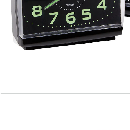
Sekunde, Quarzwerk und Alarm.
Batteriehinweis:
Batterien sind nicht im Lieferumfang enthalten. Diese
bitte extra bestellen. (AA Mignon x 2)
Details
Hinweise & Hersteller
Bewertungen