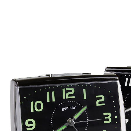
UVP 13,99 €
9,99 €
inkl. MwSt. und zzgl.
Versandkosten
In den Warenkorb
Sofort lieferbar - in 2-3 Werktagen bei Ihnen
Das Duo für Ihr Schlaf- und Wohnzimmer!
fluoreszierende Zeiger und Ziffern
mit großem Lichtschalter
Den Wecker gibt’s im Duo – für Schlaf- und
Wohnzimmer. Mit extra großen Ziffern, schleichender