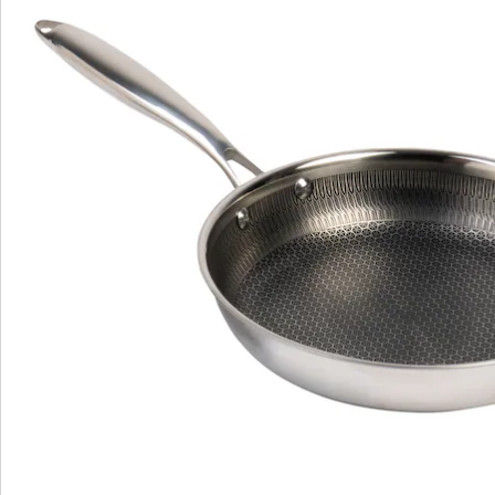
wird die Hitze optimal verteilt, wodurch Ihr Bratgut
schnell und gleichmäßig gegart wird. Überschüssiges
Fett und Saft können entweichen – für aromatische,
rundum gelungene Bratergebnisse.
Details
Hinweise & Hersteller
Bewertungen