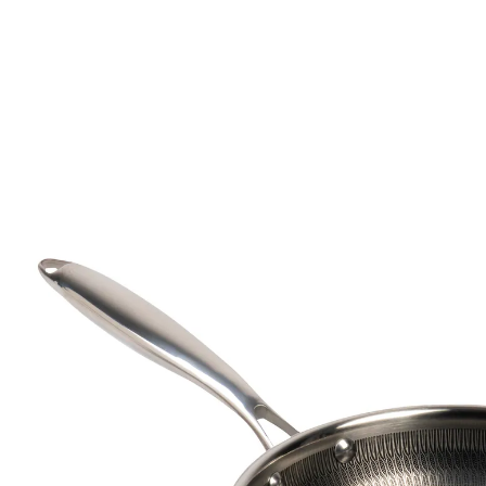
29,99 €
inkl. MwSt. und zzgl.
Versandkosten
Variante
24 cm
In den Warenkorb
Lieferbar - in 2 Wochen bei Ihnen