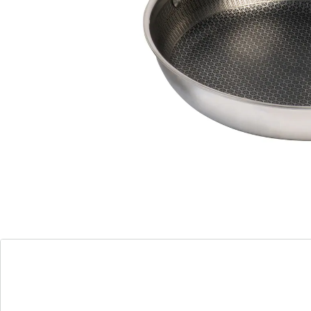
Weil Qualität keine Kratzer kennt!
perfekte Bratergebnisse
4-Lagen-Design: optimale
Wärmeverteilung & schnelles,
gleichmäßiges Erhitzen
Aluminiumkern
Antihaftbeschichtung
induktionsfähige Bodenschicht aus
Edelstahl
Wabenstruktur mit Vertiefungen
& Schutznoppen: Fett und Saft kann
entweichen – für perfekte Bratergebnisse
Diese Edelstahl-Pfanne ist die perfekte Wahl für alle,
die Wert auf Qualität und Funktion legen. Die
kratzfeste Oberfläche trotzt selbst Metallbesteck und
bleibt dauerhaft schön. Dank der polygonalen Struktur