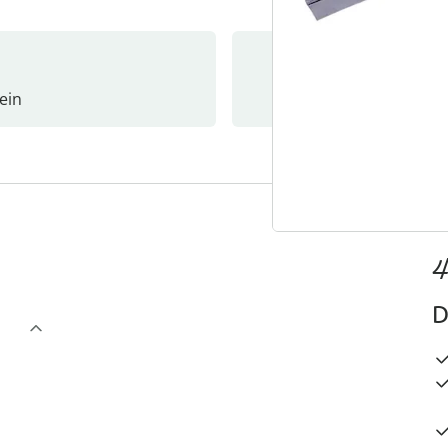
ein
Newslet
4
D