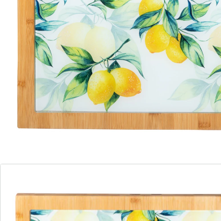
(1)
Einzelpreis:
39,99 €
Südliches Flair für Ihr Zuhause!
mit rutsch- und kratzfesten Füßchen
vielseitig als Schutz oder Spritzschutz
Ein erfrischender Anblick, der viel zu bieten hat: Diese
Abdeck- und Schneideplatte ist die perfekte Ergänzung
für Ihre Küche. Sie schützt Herdplatten vor Kratzern,
dient als Spritzschutz und bietet zusätzliche
Arbeitsfläche. Dank rutschfester Füße bleibt sie sicher
an Ort und Stelle.