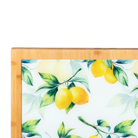
39,99 €
inkl. MwSt. und zzgl.
Versandkosten
In den Warenkorb
Sofort lieferbar - in 2-3 Werktagen bei Ihnen
Alternativprodukt
Zu diesem Artikel haben wir eine Alternative gefunden,
die Sie interessieren könnte:
genialo
Abdeck- und Schneideplatte „Lemon“ klein, 2
Stück