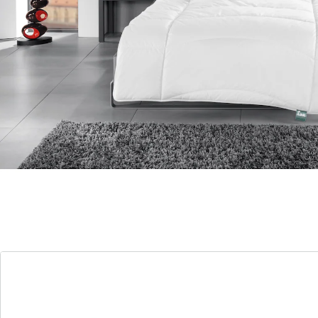
Der geschmeidige Bezug gewährleistet eine gute
Luftzirkulation. Zusätzlich sorgt die bauschige und
wärmeregulierende Markenhohlfaser Dacron®
Quallofil® PREMIUM für ein angenehm trockenes
Schlafklima.
Ein Leichtsteppbett eignet sich besonders gut für
wärmere Jahreszeiten oder für Personen, die leicht
schwitzen. Es ist mit weniger Füllmaterial gefüllt und
hat daher eine geringere Isolationsfähigkeit. Dies
macht es angenehm luftig und leicht.
Details
Hinweise & Hersteller