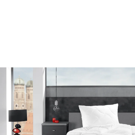
69,99 €
inkl. MwSt. und zzgl.
Versandkosten
Variante
135x200 cm
In den Warenkorb
Lieferbar - in 5-6 Werktagen bei Ihnen
traumhafter Schlafkomfort auf Spitzenniveau